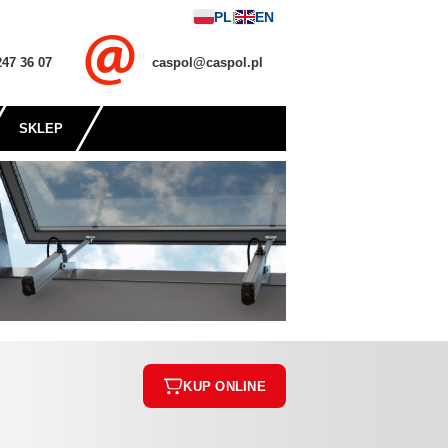
PL
EN
|
247 36 07
caspol@caspol.pl
SKLEP
KUP ONLINE