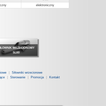
iczny
elektroniczny
IŁOWNIK WRZECIONOWY
SL60
niowe
Siłowniki wrzecionowe
jące
Sterowanie
Promocja
Kontakt