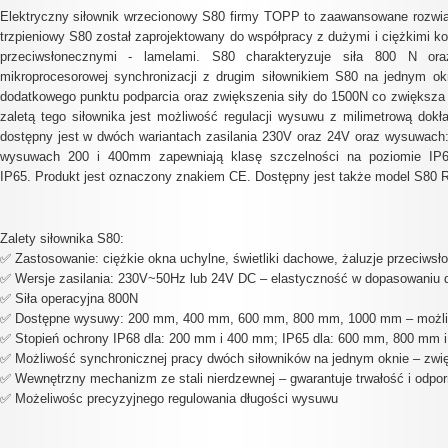
Elektryczny siłownik wrzecionowy
S80 firmy TOPP to zaawansowane rozwią
trzpieniowy S80
został zaprojektowany do współpracy z dużymi i ciężkimi k
przeciwsłonecznymi - lamelami. S80 charakteryzuje siła 800 N or
mikroprocesorowej synchronizacji z drugim siłownikiem S80 na jednym ok
dodatkowego punktu podparcia oraz zwiększenia siły do 1500N co
zwiększa
zaletą tego siłownika jest możliwość regulacji wysuwu z milimetrową dokł
dostępny jest w dwóch wariantach zasilania 230V oraz 24V oraz wysuwach
wysuwach 200 i 400mm zapewniają k
lasę szczelności
na poziomie IP6
IP65.
Produkt jest oznaczony znakiem CE. Dostępny jest także model S80 
Zalety siłownika S80:
✅ Zastosowanie: ciężkie okna uchylne, świetliki dachowe, żaluzje przeciwsł
✅ Wersje zasilania: 230V~50Hz lub 24V DC – elastyczność w dopasowaniu
✅ Siła operacyjna 800N
✅ Dostępne wysuwy: 200 mm, 400 mm, 600 mm, 800 mm, 1000 mm – możliw
✅ Stopień ochrony IP68 dla: 200 mm i 400 mm; IP65 dla: 600 mm, 800 mm 
✅ Możliwość synchronicznej pracy dwóch siłowników na jednym oknie – zwi
✅ Wewnętrzny mechanizm ze stali nierdzewnej – gwarantuje trwałość i odpor
✅ Możeliwośc precyzyjnego regulowania długości wysuwu