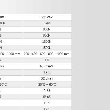
30V
S80 24V
0Hz
24V
N
800N
N
800N
N
1500N
N
1500N
 800 - 1000 mm
200 - 400 - 600 - 800 - 1000 mm
A
1 A
m/s
6,5 mm/s
K
TAK
in
S2 3min
 60°C
-20°C + 60°C
8
IP 68
5
IP 65
K
TAK
K
TAK