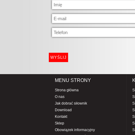
MENU STRONY
Strona główna
S
O nas
S
Jak dobrać siłownik
S
Download
S
Kontakt
S
Sklep
S
Obowiązek informacyjny
S