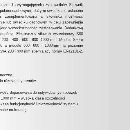
zanie dla wymagających użytkowników, Siłownik
opułami dachowymi, dużymi świetlikami, osłonami
az zaimplementowana w siłowniku możliwość
nie lub świetliku dachowym w celu zapewnienia
 jego wszechstronność zastosowania. Dodatkową
adnością. Elektryczny siłownik wrzecionowy S80
: 200 - 400 - 600 - 800 -1000 mm. Modele S80 o
8 a modele 600, 800 i 1000mm na poziomie
RWA 200 i 400 mm spełniający normy EN12101-2.
oneczne
 do różnych systemów
ość dopasowania do indywidualnych potrzeb
i 1000 mm – wysoka klasa szczelności
ększa funkcjonalność i niezawodność systemu
ność na korozję