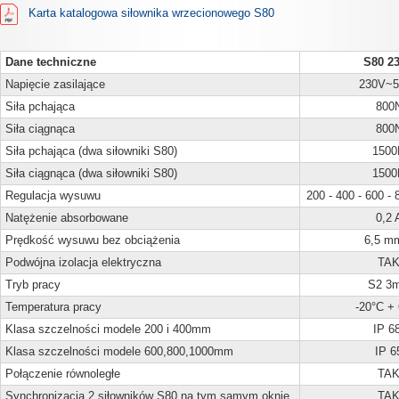
Karta katalogowa siłownika wrzecionowego S80
Dane techniczne
S80 2
Napięcie zasilające
230V~5
Siła pchająca
800
Siła ciągnąca
800
Siła pchająca (dwa siłowniki S80)
1500
Siła ciągnąca (dwa siłowniki S80)
1500
Regulacja wysuwu
200 - 400 - 600 -
Natężenie absorbowane
0,2 
Prędkość wysuwu bez obciążenia
6,5 m
Podwójna izolacja elektryczna
TA
Tryb pracy
S2 3m
Temperatura pracy
-20°C +
Klasa szczelności
modele 200 i 400mm
IP 6
Klasa szczelności
modele 600,800,1000mm
IP 6
Połączenie równoległe
TA
Synchronizacja 2 siłowników S80 na tym samym oknie
TA