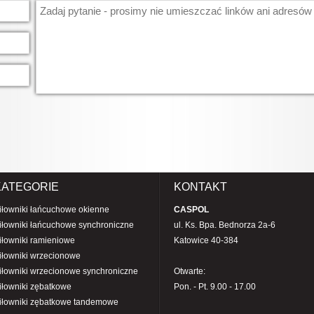
KATEGORIE
KONTAKT
iłowniki łańcuchowe okienne
CASPOL
iłowniki łańcuchowe synchroniczne
ul. Ks. Bpa. Bednorza 2a-6
iłowniki ramieniowe
Katowice 40-384
iłowniki wrzecionowe
iłowniki wrzecionowe synchroniczne
Otwarte:
iłowniki zębatkowe
Pon. - Pt. 9.00 - 17.00
iłowniki zębatkowe tandemowe