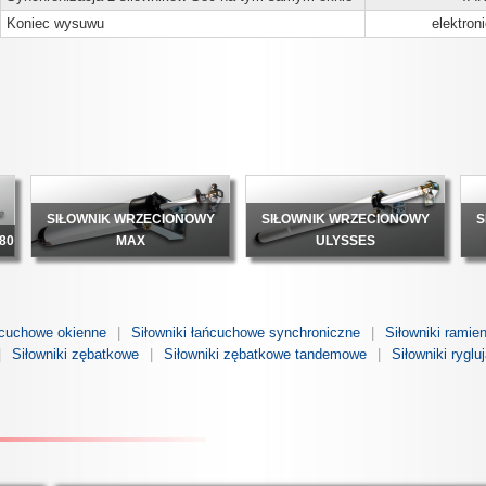
Koniec wysuwu
elektron
SIŁOWNIK WRZECIONOWY
SIŁOWNIK WRZECIONOWY
S
80
MAX
ULYSSES
ńcuchowe okienne
Siłowniki łańcuchowe synchroniczne
Siłowniki ramie
Siłowniki zębatkowe
Siłowniki zębatkowe tandemowe
Siłowniki ryglu