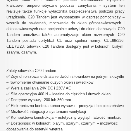
krańcowe, amperometryczne podczas zamykania - system ten
realizuje także funkcje wyłącznika bezpieczeństwa podczas pracy
urządzenia. C20 Tandem jest wyposażony w osprzęt pomocniczy –
wzornik do nawierceń, mocowanie do okien górnozawiasowych i
dolnozawiasowych oraz opcjonalnie uchwyt do okien dachowych.
C20
Tandem umożliwia także automatyzacje okien rozwiernych.
C20
Tandem posiada certyfikat CE oraz spełnia normy: CEE89/336,
CEE73/23. Siłownik C20 Tandem dostępny jest w kolorach: białym,
szarym, czarnym.
Zalety siłownika C20 Tandem:
✅ Zsynchronizowane działanie dwóch siłowników na jednym skrzydle
– równomierne otwieranie dużych okien i świetlików
✅ Wersja zasilania 24V DC i 230V AC
✅ Siła operacyjna 400 N – idealna do ciężkich i dużych okien
✅ Dostępne wysuwy: 200 lub 360 mm
✅ Elektroniczna kontrola końca wysuwu – precyzja i bezpieczeństwo
✅ Możliwość integracji z systemami wentylacji
✅ Kompaktowa konstrukcja – estetyczny wygląd i łatwość montażu
✅ Dostępność w kolorach: białym, szarym, czarnym – możliwość
dopasowania do estetyki wnętrza