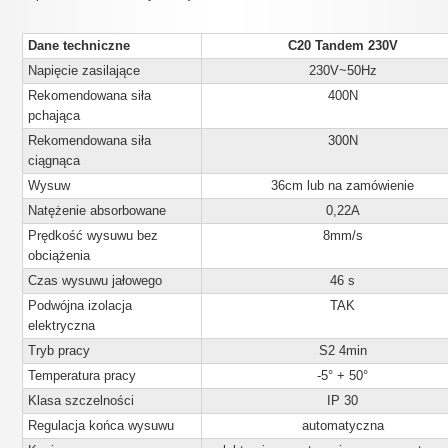
Dane techniczne
C20 Tandem 230V
Napięcie zasilające
230V~50Hz
Rekomendowana siła
400N
pchająca
Rekomendowana siła
300N
ciągnąca
Wysuw
36cm lub na zamówienie
Natężenie absorbowane
0,22A
Prędkość wysuwu bez
8mm/s
obciążenia
Czas wysuwu jałowego
46 s
Podwójna izolacja
TAK
elektryczna
Tryb pracy
S2 4min
Temperatura pracy
-5° + 50°
Klasa szczelności
IP 30
Regulacja końca wysuwu
automatyczna